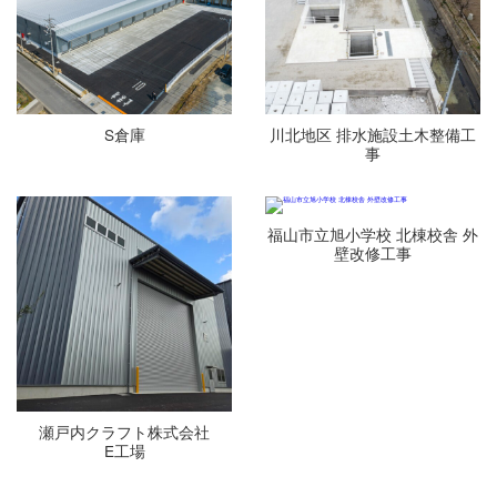
S倉庫
川北地区 排水施設土木整備工
事
福山市立旭小学校 北棟校舎 外
壁改修工事
瀬戸内クラフト株式会社
E工場