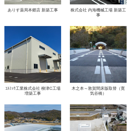
ありす薬局本郷店 新築工事
株式会社 内海機械工場 新築工
事
ｺｽﾐｯｸ工業株式会社 柳津C工場
木之本～敦賀間床版取替（寛
増築工事
気谷橋）