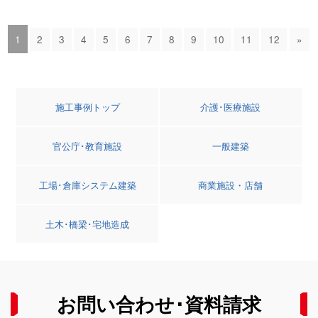
1
2
3
4
5
6
7
8
9
10
11
12
»
施工事例トップ
介護･医療施設
官公庁･教育施設
一般建築
工場･倉庫システム建築
商業施設・店舗
土木･橋梁･宅地造成
お問い合わせ･資料請求