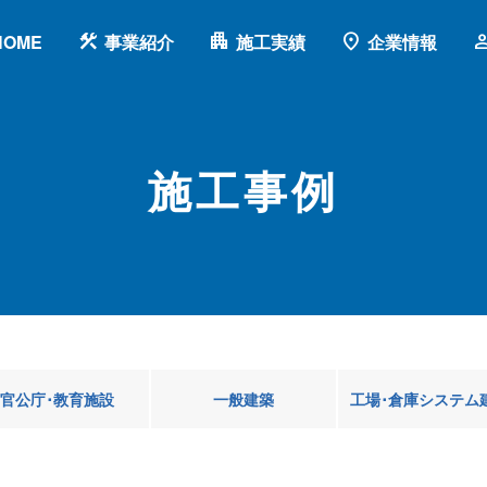
construction
apartment
location_on
pers
HOME
事業紹介
施工実績
企業情報
施工事例
官公庁･教育施設
一般建築
工場･倉庫システム