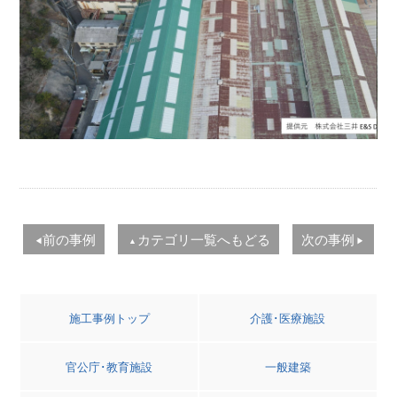
前の事例
カテゴリ一覧へもどる
次の事例
◀
▲
▶
施工事例トップ
介護･医療施設
官公庁･教育施設
一般建築