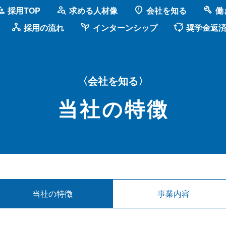
on_away
person_search
fmd_bad
build
採用TOP
求める人材像
会社を知る
働
network_node
psychiatry
cycle
採用の流れ
インターンシップ
奨学金返
〈会社を知る〉
当社の特徴
当社の特徴
事業内容