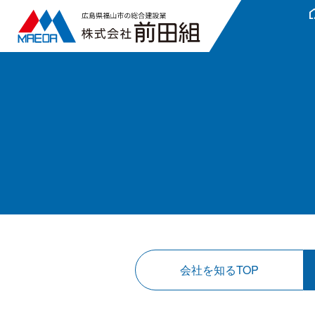
locati
会社を知るTOP