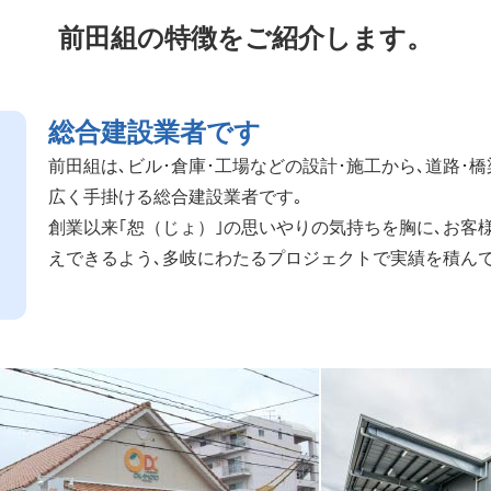
前田組の特徴をご紹介します。
総合建設業者です
前田組は､ビル･倉庫･工場などの設計･施工から､道路･
広く手掛ける総合建設業者です｡
創業以来｢恕（じょ）｣の思いやりの気持ちを胸に､お客
えできるよう､多岐にわたるプロジェクトで実績を積んで