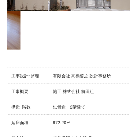
工事設計･監理
有限会社 高橋啓之 設計事務所
工事概要
施工 株式会社 前田組
構造･階数
鉄骨造・2階建て
延床面積
972.20㎡