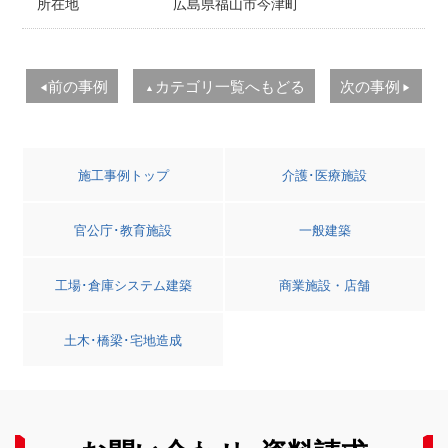
所在地
広島県福山市今津町
前の事例
カテゴリ一覧へもどる
次の事例
◀
▲
▶
施工事例トップ
介護･医療施設
官公庁･教育施設
一般建築
工場･倉庫システム建築
商業施設・店舗
土木･橋梁･宅地造成