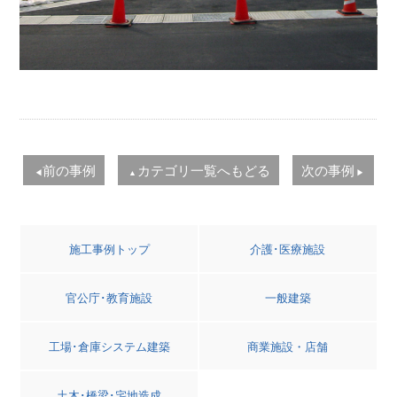
前の事例
カテゴリ一覧へもどる
次の事例
◀
▲
▶
施工事例トップ
介護･医療施設
官公庁･教育施設
一般建築
工場･倉庫システム建築
商業施設・店舗
土木･橋梁･宅地造成