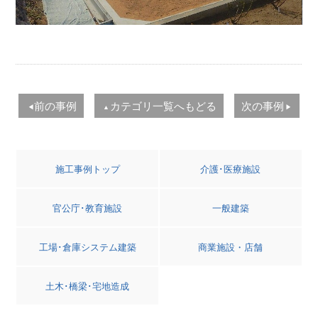
前の事例
カテゴリ一覧へもどる
次の事例
◀
▲
▶
施工事例トップ
介護･医療施設
官公庁･教育施設
一般建築
工場･倉庫システム建築
商業施設・店舗
土木･橋梁･宅地造成