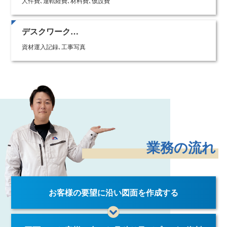
人件費､運転経費､材料費､仮設費
デスクワーク…
資材運入記録､工事写真
業務の流れ
お客様の要望に沿い図面を作成する