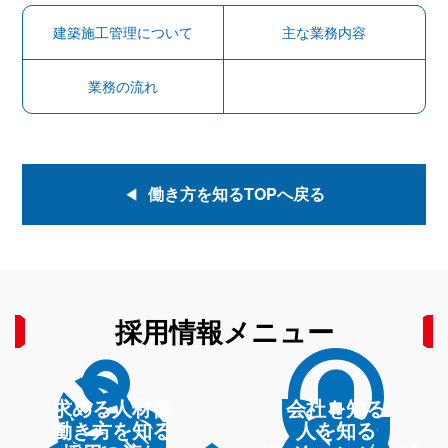
建築施工管理について
主な業務内容
業務の流れ
働き方を知るTOPへ戻る
採用情報メニュー
person_search
fmd_bad
build
mic
求める人材像
会社を知る
働き方を知る
人を知る