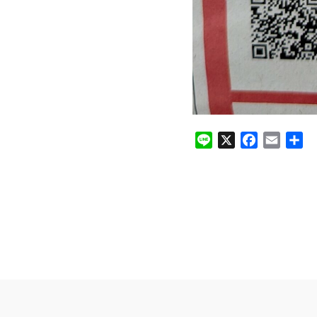
Line
X
Facebook
Email
共
有